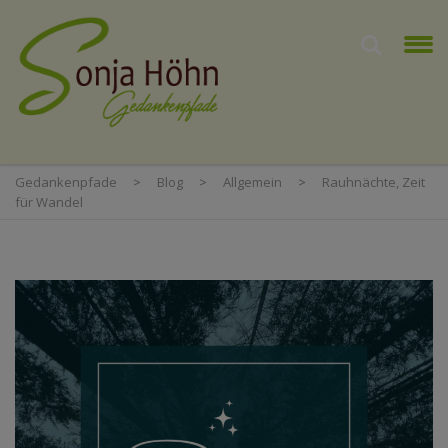
Gedankenpfade
>
Blog
>
Allgemein
>
Rauhnächte, Zeit
für Wandel