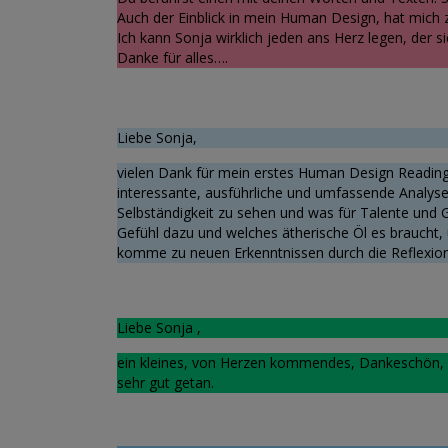
Auch der Einblick in mein Human Design, hat mich zut
Ich kann Sonja wirklich jeden ans Herz legen, der s
Danke für alles….
Liebe Sonja,
vielen Dank für mein erstes Human Design Reading mi
interessante, ausführliche und umfassende Analyse.
Selbständigkeit zu sehen und was für Talente und 
Gefühl dazu und welches ätherische Öl es braucht, 
komme zu neuen Erkenntnissen durch die Reflexion
Liebe Sonja ,
ein kleines, von Herzen kommendes, Dankeschön, f
sehr gut getan.