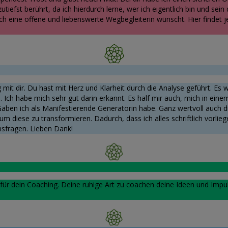
iefst berührt, da ich hierdurch lerne, wer ich eigentlich bin und sein 
ich eine offene und liebenswerte Wegbegleiterin wünscht. Hier findet j
t dir. Du hast mit Herz und Klarheit durch die Analyse geführt. Es wa
 Ich habe mich sehr gut darin erkannt. Es half mir auch, mich in ein
Gaben ich als Manifestierende Generatorin habe. Ganz wertvoll auch
um diese zu transformieren. Dadurch, dass ich alles schriftlich vorli
sfragen. Lieben Dank!
ür dein Coaching. Deine ruhige Art zu coachen deine Ideen und Impul