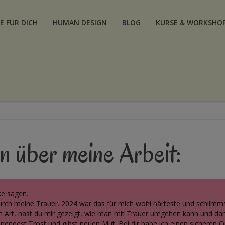
E FÜR DICH
HUMAN DESIGN
BLOG
KURSE & WORKSHO
n über meine Arbeit:
ke sagen.
urch meine Trauer. 2024 war das für mich wohl härteste und schlimmste
n Art, hast du mir gezeigt, wie man mit Trauer umgehen kann und dar
pendest Trost und gibst neuen Mut. Bei dir habe ich einen sicheren O