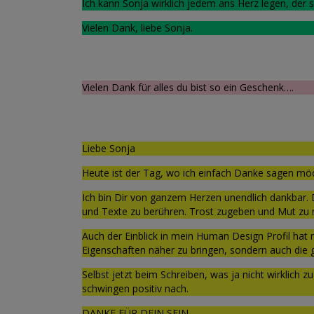
Ich kann Sonja wirklich jedem ans Herz legen, der s
Vielen Dank, liebe Sonja.
Vielen Dank für alles du bist so ein Geschenk….
Liebe Sonja
Heute ist der Tag, wo ich einfach Danke sagen möc
Ich bin Dir von ganzem Herzen unendlich dankbar. D
und Texte zu berühren. Trost zugeben und Mut zu
Auch der Einblick in mein Human Design Profil hat 
Eigenschaften näher zu bringen, sondern auch die
Selbst jetzt beim Schreiben, was ja nicht wirklic
schwingen positiv nach.
DANKE FÜR DEIN SEIN