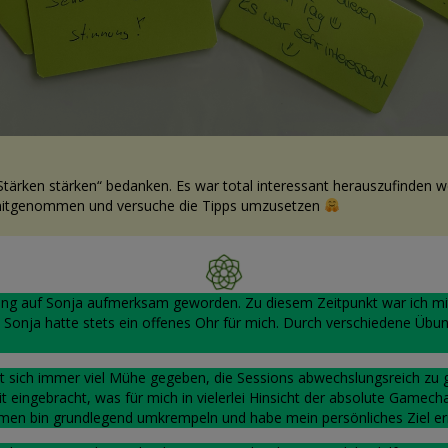
Stärken stärken“ bedanken. Es war total interessant herauszufinden 
 mitgenommen und versuche die Tipps umzusetzen
lung auf Sonja aufmerksam geworden. Zu diesem Zeitpunkt war ich mit
. Sonja hatte stets ein offenes Ohr für mich. Durch verschiedene Übung
 sich immer viel Mühe gegeben, die Sessions abwechslungsreich zu g
eingebracht, was für mich in vielerlei Hinsicht der absolute Gamechan
men bin grundlegend umkrempeln und habe mein persönliches Ziel err