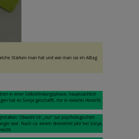
welche Stärken man hat und wie man sie im Alltag
ten in einer Selbstfindungsphase, hauptsächlich
en hat es Sonja geschafft, mir in vielerlei Hinsicht
estalten. Obwohl ich „nur“ zur psychologischen
ger war. Nach ca. einem dreiviertel Jahr bei Sonja,
eicht.