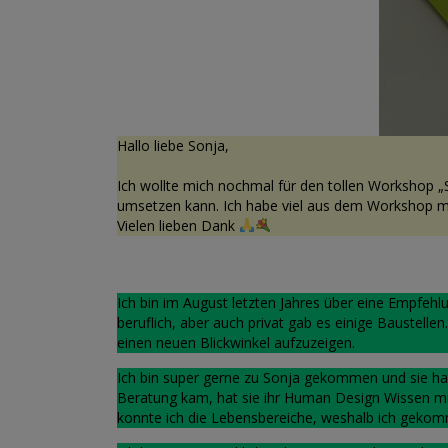
Hallo liebe Sonja,
Ich wollte mich nochmal für den tollen Workshop „
umsetzen kann. Ich habe viel aus dem Workshop
Vielen lieben Dank
Ich bin im August letzten Jahres über eine Empfeh
beruflich, aber auch privat gab es einige Baustellen
einen neuen Blickwinkel aufzuzeigen.
Ich bin super gerne zu Sonja gekommen und sie hat
Beratung kam, hat sie ihr Human Design Wissen mit 
konnte ich die Lebensbereiche, weshalb ich gekom