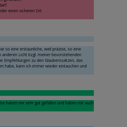
darf.
eder einen sicheren Ort.
r so eine erstaunliche, weil präzise, so eine
em anderen Licht bzgl. meiner bevorstehenden
 die Empfehlungen zu den Glaubenssätzen, das
egen habe, kann ich immer wieder eintauchen und
se haben mir sehr gut gefallen und haben mir auch