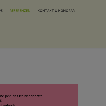
PS
REFERENZEN
KONTAKT & HONORAR
 Jahr, das ich bisher hatte.
f.
rt gefunden.