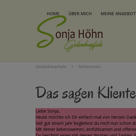
HOME
ÜBER MICH
MEINE ANGEBOT
Gedankenpfade
>
Referenzen
Das sagen Kliente
Liebe Sonja,
Heute möchte ich Dir einfach mal von Herzen Dan
Seit gut einem Jahr begleitest du mich nun schon d
Mit deiner liebenswerten, einfühlsamen und offene
Du berührst einen mit deinen Worten und Texten. S