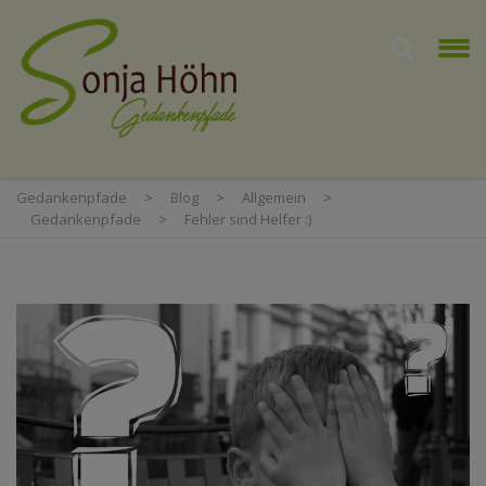
Gedankenpfade
>
Blog
>
Allgemein
>
Gedankenpfade
>
Fehler sind Helfer :)