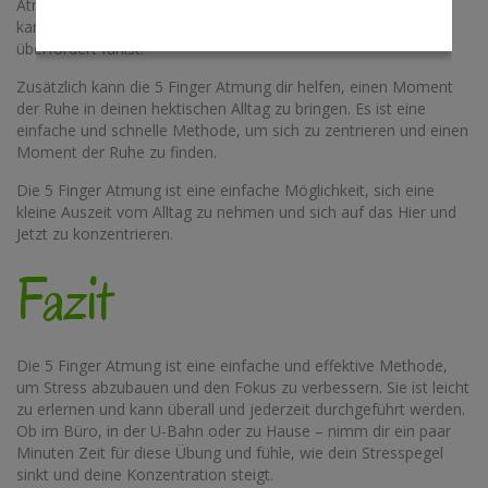
Atmung bewusster und kannst sie besser kontrollieren. Dies
kann besonders hilfreich sein, wenn du dich gestresst oder
überfordert fühlst.
Zusätzlich kann die 5 Finger Atmung dir helfen, einen Moment
der Ruhe in deinen hektischen Alltag zu bringen. Es ist eine
einfache und schnelle Methode, um sich zu zentrieren und einen
Moment der Ruhe zu finden.
Die 5 Finger Atmung ist eine einfache Möglichkeit, sich eine
kleine Auszeit vom Alltag zu nehmen und sich auf das Hier und
Jetzt zu konzentrieren.
Fazit
Die 5 Finger Atmung ist eine einfache und effektive Methode,
um Stress abzubauen und den Fokus zu verbessern. Sie ist leicht
zu erlernen und kann überall und jederzeit durchgeführt werden.
Ob im Büro, in der U-Bahn oder zu Hause – nimm dir ein paar
Minuten Zeit für diese Übung und fühle, wie dein Stresspegel
sinkt und deine Konzentration steigt.