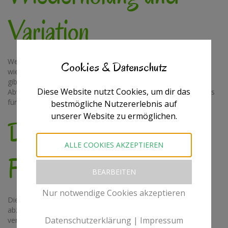
Variation
Wenn du möchtest, kannst du die Übung mehrmals
Cookies & Datenschutz
wiederholen, bis du dich entspannter und geerdeter fühlst. Es
gibt auch die Möglichkeit, die Hände zu wechseln, um für
Diese Website nutzt Cookies, um dir das
Abwechslung zu sorgen. Probiere es aus und finde heraus, was
für dich am besten funktioniert.
bestmögliche Nutzererlebnis auf
unserer Website zu ermöglichen.
Die Vorteile der 5
ALLE COOKIES AKZEPTIEREN
Finger Atmung
BEARBEITEN
Nur notwendige Cookies akzeptieren
Die 5 Finger Atmung hat viele Vorteile. Sie hilft dabei, Stress
abzubauen, Angstzustände zu lindern und den Fokus zu
Datenschutzerklärung
|
Impressum
verbessern. Durch das konzentrierte Atmen wirst du dir deiner